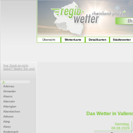
Übersicht
Wetterkarte
Detailkarten
Städtewetter
Ihre Stadt ist nicht
dabei? Mailen Sie uns!
A
Adenau
Ahrweiler
Alsenz
Altenahr
Altenglan
Altenkirchen
Das Wetter in Vallen
Altheim
Altrip
Samstag,
Alzey
08.08.2026
Andernach