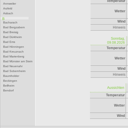
Temperatur
Annweiler
Arzfeld
Wetter
Asbach
B
Wind
Bacharach
Hinweis
Bad Bergzabern
Bad Breisig
Bad Dürkheim
Sonntag,
Bad Ems
09.08.2026
Bad Hönningen
Temperatur
Bad Kreuznach
Bad Marienberg
Wetter
Bad Münster am Stein
Bad Neuenahr
Wind
Bad Sobernheim
Hinweis
Baumholder
Beckingen
Bellheim
Aussichten
Bendorf
Temperatur
Bernkastel-Kues
Besseringen
Betzdorf
Wetter
Bexbach
Bingen
Wind
Birkenfeld
Bitburg