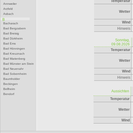
Temperatur
Annweiler
Arzfeld
Wetter
Asbach
B
Wind
Bacharach
Hinweis
Bad Bergzabern
Bad Breisig
Bad Dürkheim
Sonntag,
Bad Ems
09.08.2026
Bad Hönningen
Temperatur
Bad Kreuznach
Bad Marienberg
Wetter
Bad Münster am Stein
Bad Neuenahr
Wind
Bad Sobernheim
Hinweis
Baumholder
Beckingen
Bellheim
Aussichten
Bendorf
Temperatur
Bernkastel-Kues
Besseringen
Betzdorf
Wetter
Bexbach
Bingen
Wind
Birkenfeld
Bitburg