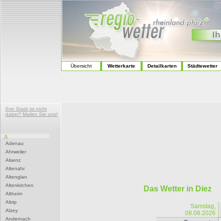
Übersicht
Wetterkarte
Detailkarten
Städtewetter
Ihre Stadt ist nicht
dabei? Mailen Sie uns!
A
Adenau
Ahrweiler
Alsenz
Altenahr
Altenglan
Altenkirchen
Das Wetter in Diez
Altheim
Altrip
Samstag,
Alzey
08.08.2026
Andernach