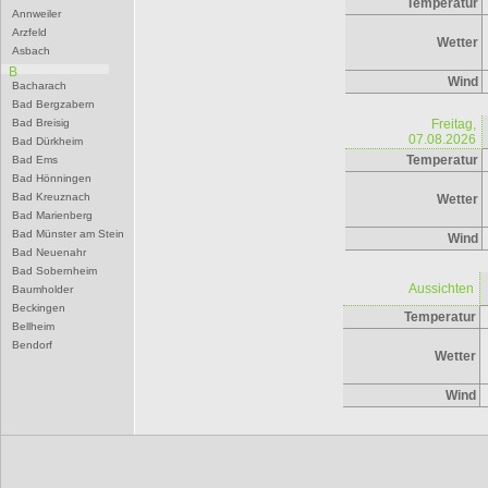
Temperatur
Annweiler
Arzfeld
Wetter
Asbach
B
Wind
Bacharach
Bad Bergzabern
Bad Breisig
Freitag,
07.08.2026
Bad Dürkheim
Temperatur
Bad Ems
Bad Hönningen
Bad Kreuznach
Wetter
Bad Marienberg
Bad Münster am Stein
Wind
Bad Neuenahr
Bad Sobernheim
Aussichten
Baumholder
Beckingen
Temperatur
Bellheim
Bendorf
Wetter
Bernkastel-Kues
Besseringen
Wind
Betzdorf
Bexbach
Bingen
Birkenfeld
Bitburg