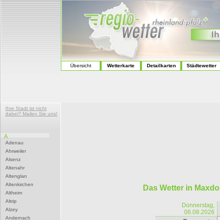
Übersicht
Wetterkarte
Detailkarten
Städtewetter
Ihre Stadt ist nicht
dabei? Mailen Sie uns!
A
Adenau
Ahrweiler
Alsenz
Altenahr
Altenglan
Altenkirchen
Das Wetter in Maxdo
Altheim
Altrip
Donnerstag,
Alzey
06.08.2026
Andernach