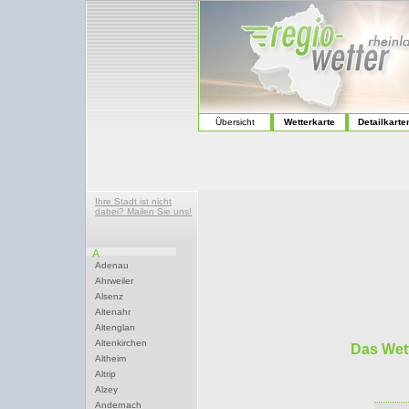
Übersicht
Wetterkarte
Detailkarte
Ihre Stadt ist nicht
dabei? Mailen Sie uns!
A
Adenau
Ahrweiler
Alsenz
Altenahr
Altenglan
Altenkirchen
Das Wet
Altheim
Altrip
Alzey
Andernach