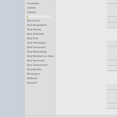
Annweiler
Arzfeld
Asbach
B
Bacharach
Bad Bergzabern
Bad Breisig
Bad Dürkheim
Bad Ems
Bad Hönningen
Bad Kreuznach
Bad Marienberg
Bad Münster am Stein
Bad Neuenahr
Bad Sobernheim
Baumholder
Beckingen
Bellheim
Bendorf
Bernkastel-Kues
Besseringen
Betzdorf
Bexbach
Bingen
Birkenfeld
Bitburg