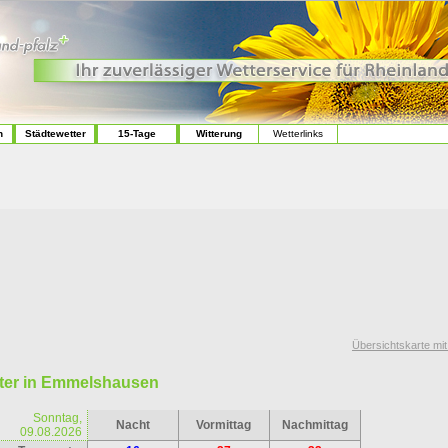
n
Städtewetter
15-Tage
Witterung
Wetterlinks
Übersichtskarte mi
ter in Emmelshausen
Sonntag,
Nacht
Vormittag
Nachmittag
09.08.2026