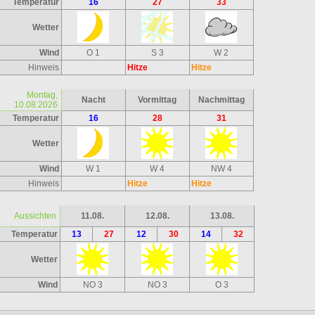
Temperatur
16
27
33
Wetter
Wind
O 1
S 3
W 2
Hinweis
Hitze
Hitze
Montag,
Nacht
Vormittag
Nachmittag
10.08.2026
Temperatur
16
28
31
Wetter
Wind
W 1
W 4
NW 4
Hinweis
Hitze
Hitze
Aussichten
11.08.
12.08.
13.08.
Temperatur
13
27
12
30
14
32
Wetter
Wind
NO 3
NO 3
O 3