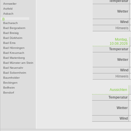
Temperatur
Annweiler
Arzfeld
Wetter
Asbach
B
Wind
Bacharach
Hinweis
Bad Bergzabern
Bad Breisig
Bad Dürkheim
Montag,
Bad Ems
10.08.2026
Bad Hönningen
Temperatur
Bad Kreuznach
Bad Marienberg
Wetter
Bad Münster am Stein
Bad Neuenahr
Wind
Bad Sobernheim
Hinweis
Baumholder
Beckingen
Bellheim
Aussichten
Bendorf
Temperatur
Bernkastel-Kues
Besseringen
Betzdorf
Wetter
Bexbach
Bingen
Wind
Birkenfeld
Bitburg