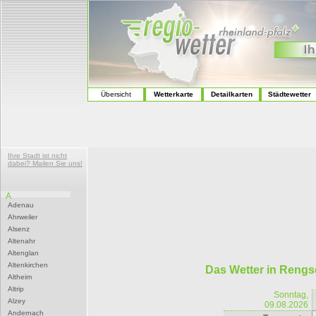
Übersicht
Wetterkarte
Detailkarten
Städtewetter
Ihre Stadt ist nicht
dabei? Mailen Sie uns!
A
Adenau
Ahrweiler
Alsenz
Altenahr
Altenglan
Altenkirchen
Das Wetter in Rengs
Altheim
Altrip
Sonntag,
Alzey
09.08.2026
Andernach