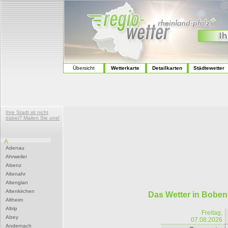
Übersicht
Wetterkarte
Detailkarten
Städtewetter
Ihre Stadt ist nicht
dabei? Mailen Sie uns!
A
Adenau
Ahrweiler
Alsenz
Altenahr
Altenglan
Altenkirchen
Das Wetter in Bobe
Altheim
Altrip
Freitag,
Alzey
07.08.2026
Andernach