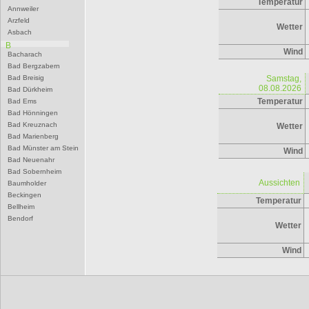
Temperatur
Annweiler
Arzfeld
Wetter
Asbach
B
Wind
Bacharach
Bad Bergzabern
Bad Breisig
Samstag,
08.08.2026
Bad Dürkheim
Temperatur
Bad Ems
Bad Hönningen
Bad Kreuznach
Wetter
Bad Marienberg
Bad Münster am Stein
Wind
Bad Neuenahr
Bad Sobernheim
Aussichten
Baumholder
Beckingen
Temperatur
Bellheim
Bendorf
Wetter
Bernkastel-Kues
Besseringen
Wind
Betzdorf
Bexbach
Bingen
Birkenfeld
Bitburg