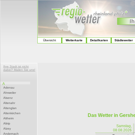
Übersicht
Wetterkarte
Detailkarten
Städtewetter
Ihre Stadt ist nicht
dabei? Mailen Sie uns!
A
Adenau
Ahrweiler
Alsenz
Altenahr
Altenglan
Altenkirchen
Das Wetter in Gersh
Altheim
Altrip
Samstag,
Alzey
08.08.2026
Andernach