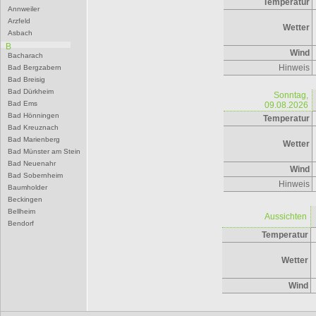
Temperatur
Annweiler
Arzfeld
Wetter
Asbach
B
Wind
Bacharach
Hinweis
Bad Bergzabern
Bad Breisig
Bad Dürkheim
Sonntag,
Bad Ems
09.08.2026
Bad Hönningen
Temperatur
Bad Kreuznach
Bad Marienberg
Wetter
Bad Münster am Stein
Bad Neuenahr
Wind
Bad Sobernheim
Hinweis
Baumholder
Beckingen
Bellheim
Aussichten
Bendorf
Temperatur
Bernkastel-Kues
Besseringen
Betzdorf
Wetter
Bexbach
Bingen
Wind
Birkenfeld
Bitburg