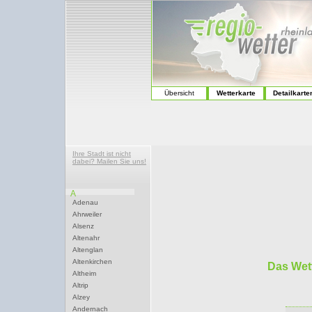
Übersicht
Wetterkarte
Detailkarte
Ihre Stadt ist nicht
dabei? Mailen Sie uns!
A
Adenau
Ahrweiler
Alsenz
Altenahr
Altenglan
Altenkirchen
Das Wett
Altheim
Altrip
Alzey
Andernach