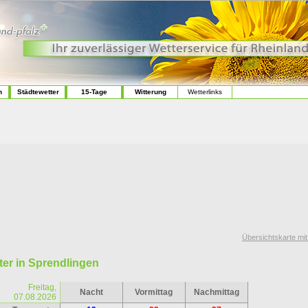
n
Städtewetter
15-Tage
Witterung
Wetterlinks
Übersichtskarte mi
er in Sprendlingen
Freitag,
Nacht
Vormittag
Nachmittag
07.08.2026