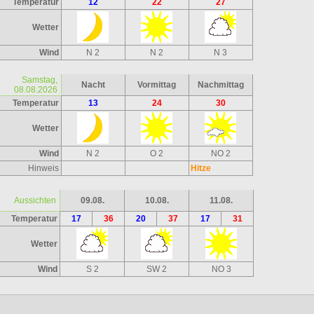
Temperatur
12
22
27
Wetter
Wind
N 2
N 2
N 3
Samstag,
Nacht
Vormittag
Nachmittag
08.08.2026
Temperatur
13
24
30
Wetter
Wind
N 2
O 2
NO 2
Hinweis
Hitze
Aussichten
09.08.
10.08.
11.08.
Temperatur
17
36
20
37
17
31
Wetter
Wind
S 2
SW 2
NO 3