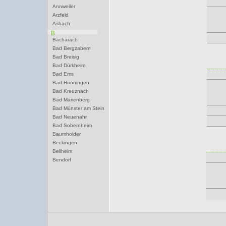
Annweiler
Arzfeld
Asbach
B
Bacharach
Bad Bergzabern
Bad Breisig
Bad Dürkheim
Bad Ems
Bad Hönningen
Bad Kreuznach
Bad Marienberg
Bad Münster am Stein
Bad Neuenahr
Bad Sobernheim
Baumholder
Beckingen
Bellheim
Bendorf
Bernkastel-Kues
Besseringen
Betzdorf
Bexbach
Bingen
Birkenfeld
Bitburg