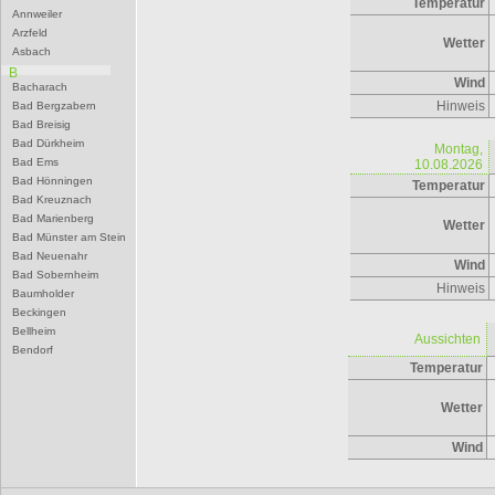
Temperatur
Annweiler
Arzfeld
Wetter
Asbach
B
Wind
Bacharach
Hinweis
Bad Bergzabern
Bad Breisig
Bad Dürkheim
Montag,
Bad Ems
10.08.2026
Bad Hönningen
Temperatur
Bad Kreuznach
Bad Marienberg
Wetter
Bad Münster am Stein
Bad Neuenahr
Wind
Bad Sobernheim
Hinweis
Baumholder
Beckingen
Bellheim
Aussichten
Bendorf
Temperatur
Bernkastel-Kues
Besseringen
Betzdorf
Wetter
Bexbach
Bingen
Wind
Birkenfeld
Bitburg