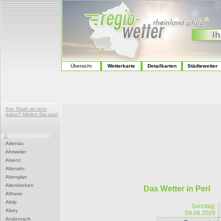
Übersicht
Wetterkarte
Detailkarten
Städtewetter
Ihre Stadt ist nicht
dabei? Mailen Sie uns!
A
Adenau
Ahrweiler
Alsenz
Altenahr
Altenglan
Altenkirchen
Das Wetter in Perl
Altheim
Altrip
Sonntag,
Alzey
09.08.2026
Andernach