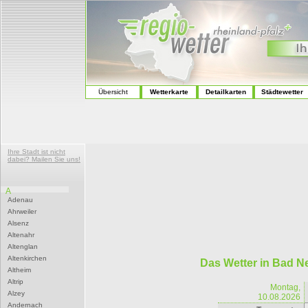
Übersicht
Wetterkarte
Detailkarten
Städtewetter
Ihre Stadt ist nicht
dabei? Mailen Sie uns!
A
Adenau
Ahrweiler
Alsenz
Altenahr
Altenglan
Altenkirchen
Das Wetter in Bad 
Altheim
Altrip
Montag,
Alzey
10.08.2026
Andernach