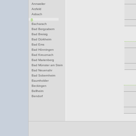
Annweiler
Arzfeld
Asbach
B
Bacharach
Bad Bergzabern
Bad Breisig
Bad Dürkheim
Bad Ems
Bad Hönningen
Bad Kreuznach
Bad Marienberg
Bad Münster am Stein
Bad Neuenahr
Bad Sobernheim
Baumholder
Beckingen
Bellheim
Bendorf
Bernkastel-Kues
Besseringen
Betzdorf
Bexbach
Bingen
Birkenfeld
Bitburg