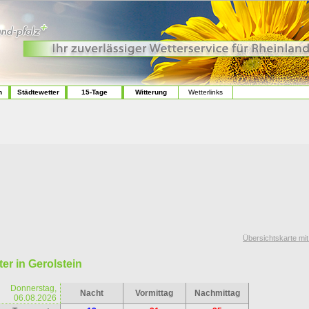
n
Städtewetter
15-Tage
Witterung
Wetterlinks
Übersichtskarte mi
er in Gerolstein
Donnerstag,
Nacht
Vormittag
Nachmittag
06.08.2026