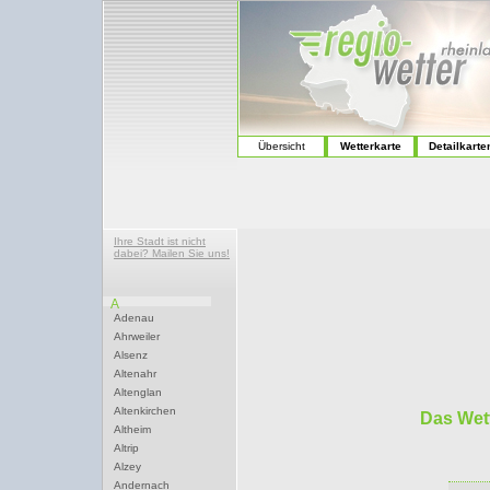
Übersicht
Wetterkarte
Detailkarte
Ihre Stadt ist nicht
dabei? Mailen Sie uns!
A
Adenau
Ahrweiler
Alsenz
Altenahr
Altenglan
Altenkirchen
Das Wett
Altheim
Altrip
Alzey
Andernach