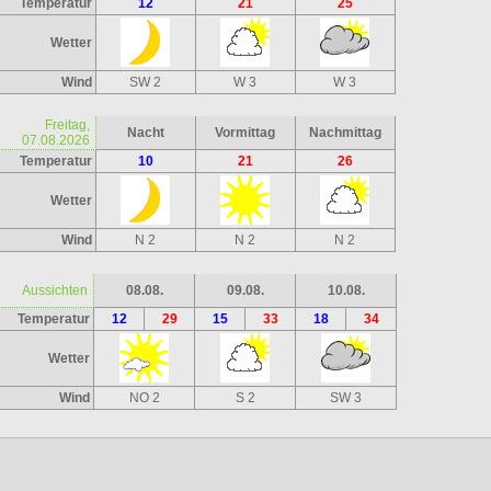
Temperatur
12
21
25
Wetter
Wind
SW 2
W 3
W 3
Freitag,
Nacht
Vormittag
Nachmittag
07.08.2026
Temperatur
10
21
26
Wetter
Wind
N 2
N 2
N 2
Aussichten
08.08.
09.08.
10.08.
Temperatur
12
29
15
33
18
34
Wetter
Wind
NO 2
S 2
SW 3