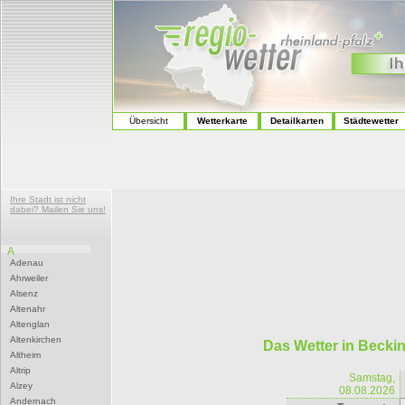
Übersicht
Wetterkarte
Detailkarten
Städtewetter
Ihre Stadt ist nicht
dabei? Mailen Sie uns!
A
Adenau
Ahrweiler
Alsenz
Altenahr
Altenglan
Altenkirchen
Das Wetter in Becki
Altheim
Altrip
Samstag,
Alzey
08.08.2026
Andernach