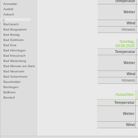
Temperatur
Annweiler
Arzfeld
Wetter
Asbach
B
Wind
Bacharach
Hinweis
Bad Bergzabern
Bad Breisig
Bad Dürkheim
Sonntag,
Bad Ems
09.08.2026
Bad Hönningen
Temperatur
Bad Kreuznach
Bad Marienberg
Wetter
Bad Münster am Stein
Bad Neuenahr
Wind
Bad Sobernheim
Hinweis
Baumholder
Beckingen
Bellheim
Aussichten
Bendorf
Temperatur
Bernkastel-Kues
Besseringen
Betzdorf
Wetter
Bexbach
Bingen
Wind
Birkenfeld
Bitburg