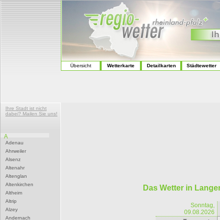
Übersicht
Wetterkarte
Detailkarten
Städtewetter
Ihre Stadt ist nicht
dabei? Mailen Sie uns!
A
Adenau
Ahrweiler
Alsenz
Altenahr
Altenglan
Altenkirchen
Das Wetter in Lang
Altheim
Altrip
Sonntag,
Alzey
09.08.2026
Andernach