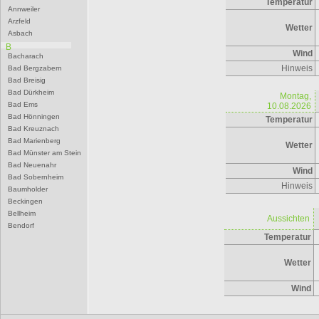
Temperatur
Annweiler
Arzfeld
Wetter
Asbach
B
Wind
Bacharach
Hinweis
Bad Bergzabern
Bad Breisig
Bad Dürkheim
Montag,
Bad Ems
10.08.2026
Bad Hönningen
Temperatur
Bad Kreuznach
Bad Marienberg
Wetter
Bad Münster am Stein
Bad Neuenahr
Wind
Bad Sobernheim
Hinweis
Baumholder
Beckingen
Bellheim
Aussichten
Bendorf
Temperatur
Bernkastel-Kues
Besseringen
Betzdorf
Wetter
Bexbach
Bingen
Wind
Birkenfeld
Bitburg