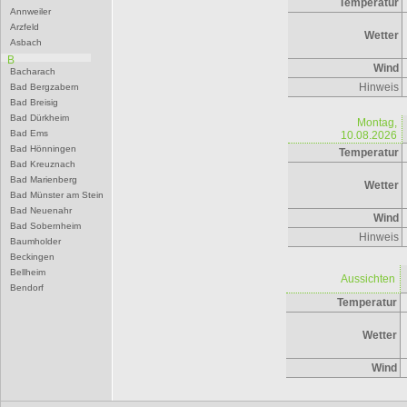
Temperatur
Annweiler
Arzfeld
Wetter
Asbach
B
Wind
Bacharach
Hinweis
Bad Bergzabern
Bad Breisig
Bad Dürkheim
Montag,
Bad Ems
10.08.2026
Bad Hönningen
Temperatur
Bad Kreuznach
Bad Marienberg
Wetter
Bad Münster am Stein
Bad Neuenahr
Wind
Bad Sobernheim
Hinweis
Baumholder
Beckingen
Bellheim
Aussichten
Bendorf
Temperatur
Bernkastel-Kues
Besseringen
Betzdorf
Wetter
Bexbach
Bingen
Wind
Birkenfeld
Bitburg