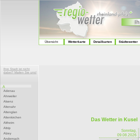
Übersicht
Wetterkarte
Detailkarten
Städtewetter
Ihre Stadt ist nicht
dabei? Mailen Sie uns!
A
Adenau
Ahrweiler
Alsenz
Altenahr
Altenglan
Altenkirchen
Das Wetter in Kusel
Altheim
Altrip
Sonntag,
Alzey
09.08.2026
Andernach