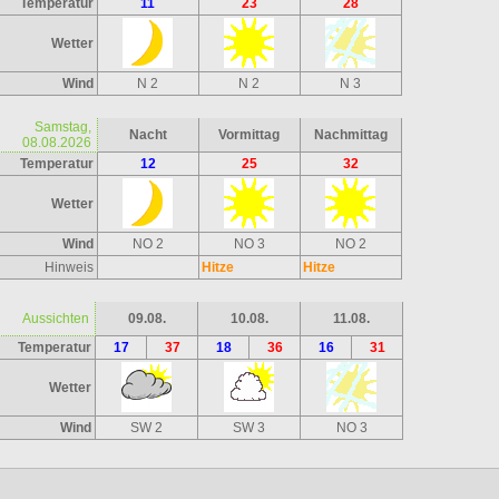
Temperatur
11
23
28
Wetter
Wind
N 2
N 2
N 3
Samstag,
Nacht
Vormittag
Nachmittag
08.08.2026
Temperatur
12
25
32
Wetter
Wind
NO 2
NO 3
NO 2
Hinweis
Hitze
Hitze
Aussichten
09.08.
10.08.
11.08.
Temperatur
17
37
18
36
16
31
Wetter
Wind
SW 2
SW 3
NO 3