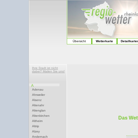
Übersicht
Wetterkarte
Detailkarte
Ihre Stadt ist nicht
dabei? Mailen Sie uns!
A
Adenau
Ahrweiler
Alsenz
Altenahr
Altenglan
Altenkirchen
Das Wet
Altheim
Altrip
Alzey
Andernach