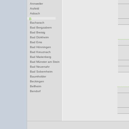
Annweiler
Arzfeld
Asbach
B
Bacharach
Bad Bergzabern
Bad Breisig
Bad Dürkheim
Bad Ems
Bad Hönningen
Bad Kreuznach
Bad Marienberg
Bad Münster am Stein
Bad Neuenahr
Bad Sobernheim
Baumholder
Beckingen
Bellheim
Bendorf
Bernkastel-Kues
Besseringen
Betzdorf
Bexbach
Bingen
Birkenfeld
Bitburg