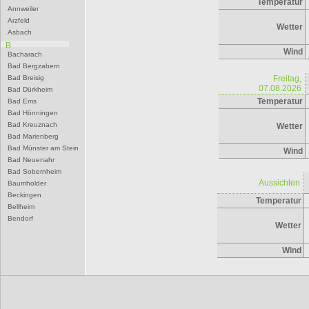
Temperatur
Annweiler
Arzfeld
Wetter
Asbach
B
Wind
Bacharach
Bad Bergzabern
Bad Breisig
Freitag,
07.08.2026
Bad Dürkheim
Temperatur
Bad Ems
Bad Hönningen
Bad Kreuznach
Wetter
Bad Marienberg
Bad Münster am Stein
Wind
Bad Neuenahr
Bad Sobernheim
Aussichten
Baumholder
Beckingen
Temperatur
Bellheim
Bendorf
Wetter
Bernkastel-Kues
Besseringen
Wind
Betzdorf
Bexbach
Bingen
Birkenfeld
Bitburg