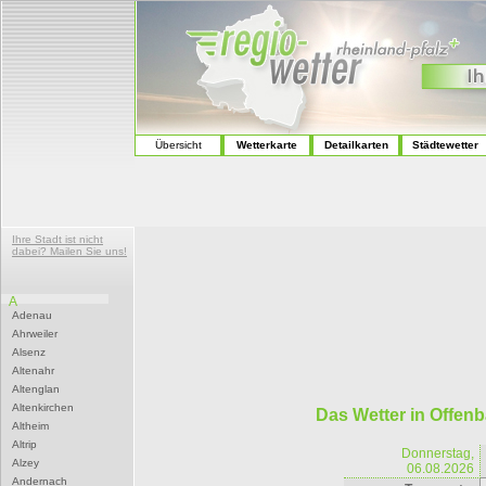
Übersicht
Wetterkarte
Detailkarten
Städtewetter
Ihre Stadt ist nicht
dabei? Mailen Sie uns!
A
Adenau
Ahrweiler
Alsenz
Altenahr
Altenglan
Altenkirchen
Das Wetter in Offen
Altheim
Altrip
Donnerstag,
Alzey
06.08.2026
Andernach