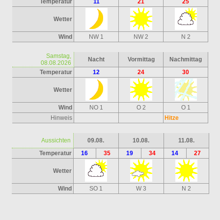
Temperatur
11
21
25
Wetter
Wind
NW 1
NW 2
N 2
Samstag,
Nacht
Vormittag
Nachmittag
08.08.2026
Temperatur
12
24
30
Wetter
Wind
NO 1
O 2
O 1
Hinweis
Hitze
Aussichten
09.08.
10.08.
11.08.
Temperatur
16
35
19
34
14
27
Wetter
Wind
SO 1
W 3
N 2