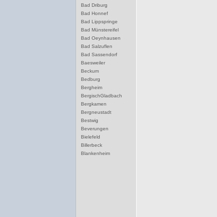
Bad Driburg
Bad Honnef
Bad Lippspringe
Bad Münstereifel
Bad Oeynhausen
Bad Salzuflen
Bad Sassendorf
Baesweiler
Beckum
Bedburg
Bergheim
BergischGladbach
Bergkamen
Bergneustadt
Bestwig
Beverungen
Bielefeld
Billerbeck
Blankenheim
Blomberg
Bocholt
Bochum
Bonn
Borgentreich
Borken
Bornheim