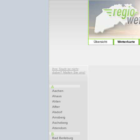
Übersicht
Wetterkarte
Ihre Stadt ist nicht
dabei? Mailen Sie uns!
A
Aachen
Ahaus
Ahlen
Alfter
Alsdorf
Arnsberg
Ascheberg
Attendorn
B
Bad Berleburg