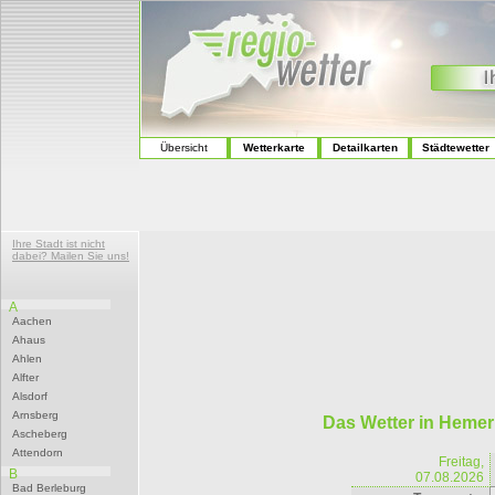
Übersicht
Wetterkarte
Detailkarten
Städtewetter
Ihre Stadt ist nicht
dabei? Mailen Sie uns!
A
Aachen
Ahaus
Ahlen
Alfter
Alsdorf
Arnsberg
Das Wetter in Hemer
Ascheberg
Attendorn
Freitag,
B
07.08.2026
Bad Berleburg