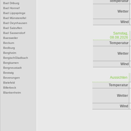
Temperatur
Bad Driburg
Bad Honnef
Wetter
Bad Lippspringe
Bad Münstereifel
Wind
Bad Oeynhausen
Bad Salzuflen
Bad Sassendorf
Samstag,
08.08.2026
Baesweiler
Temperatur
Beckum
Bedburg
Bergheim
Wetter
BergischGladbach
Bergkamen
Wind
Bergneustadt
Bestwig
Aussichten
Beverungen
Bielefeld
Temperatur
Billerbeck
Blankenheim
Wetter
Blomberg
Bocholt
Wind
Bochum
Bonn
Borgentreich
Borken
Bornheim