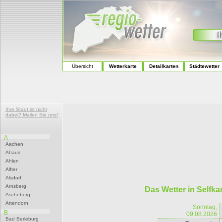
Übersicht
Wetterkarte
Detailkarten
Städtewetter
Ihre Stadt ist nicht
dabei? Mailen Sie uns!
A
Aachen
Ahaus
Ahlen
Alfter
Alsdorf
Arnsberg
Das Wetter in Selfka
Ascheberg
Attendorn
Sonntag,
B
09.08.2026
Bad Berleburg