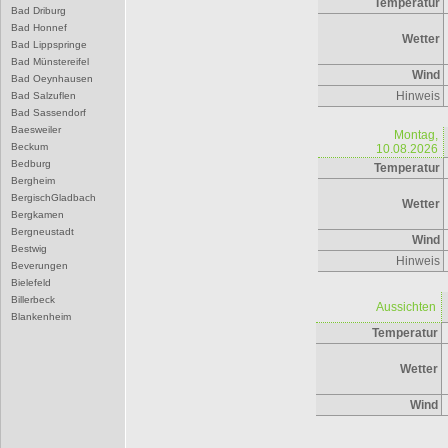
Temperatur
Bad Driburg
Bad Honnef
Wetter
Bad Lippspringe
Bad Münstereifel
Wind
Bad Oeynhausen
Hinweis
Bad Salzuflen
Bad Sassendorf
Baesweiler
Montag,
Beckum
10.08.2026
Bedburg
Temperatur
Bergheim
BergischGladbach
Wetter
Bergkamen
Bergneustadt
Wind
Bestwig
Hinweis
Beverungen
Bielefeld
Billerbeck
Aussichten
Blankenheim
Temperatur
Blomberg
Bocholt
Bochum
Wetter
Bonn
Borgentreich
Wind
Borken
Bornheim