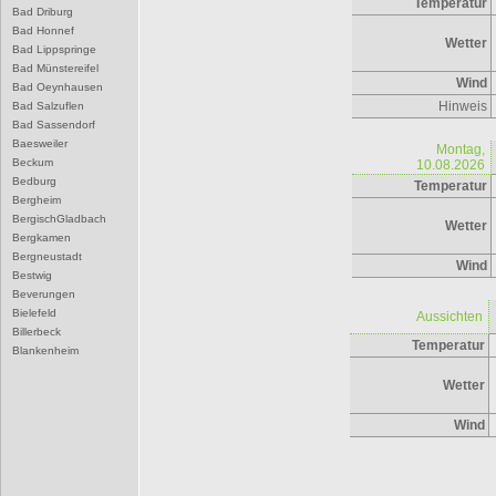
Temperatur
Bad Driburg
Bad Honnef
Wetter
Bad Lippspringe
Bad Münstereifel
Wind
Bad Oeynhausen
Hinweis
Bad Salzuflen
Bad Sassendorf
Baesweiler
Montag,
Beckum
10.08.2026
Bedburg
Temperatur
Bergheim
BergischGladbach
Wetter
Bergkamen
Bergneustadt
Wind
Bestwig
Beverungen
Bielefeld
Aussichten
Billerbeck
Temperatur
Blankenheim
Blomberg
Wetter
Bocholt
Bochum
Wind
Bonn
Borgentreich
Borken
Bornheim