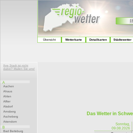
Übersicht
Wetterkarte
Detailkarten
Städtewetter
Ihre Stadt ist nicht
dabei? Mailen Sie uns!
A
Aachen
Ahaus
Ahlen
Alfter
Alsdorf
Arnsberg
Das Wetter in Schw
Ascheberg
Attendorn
Sonntag,
B
09.08.2026
Bad Berleburg