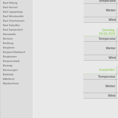
Temperatur
Bad Driburg
Bad Honnef
Wetter
Bad Lippspringe
Bad Münstereifel
Wind
Bad Oeynhausen
Bad Salzuflen
Bad Sassendorf
Samstag,
08.08.2026
Baesweiler
Temperatur
Beckum
Bedburg
Bergheim
Wetter
BergischGladbach
Bergkamen
Wind
Bergneustadt
Bestwig
Aussichten
Beverungen
Bielefeld
Temperatur
Billerbeck
Blankenheim
Wetter
Blomberg
Bocholt
Wind
Bochum
Bonn
Borgentreich
Borken
Bornheim