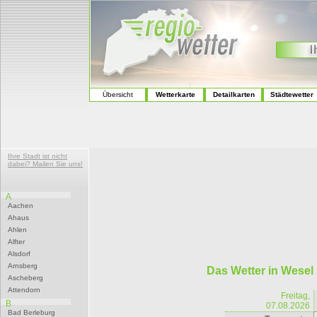
Übersicht
Wetterkarte
Detailkarten
Städtewetter
Ihre Stadt ist nicht
dabei? Mailen Sie uns!
A
Aachen
Ahaus
Ahlen
Alfter
Alsdorf
Arnsberg
Das Wetter in Wesel
Ascheberg
Attendorn
Freitag,
B
07.08.2026
Bad Berleburg