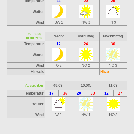
Temperatur
11
20
25
Wetter
Wind
SW 1
NW 2
N 3
Samstag,
Nacht
Vormittag
Nachmittag
08.08.2026
Temperatur
12
24
30
Wetter
Wind
O 2
NO 2
NO 3
Hinweis
Hitze
Aussichten
09.08.
10.08.
11.08.
Temperatur
17
36
20
33
12
27
Wetter
Wind
W 2
NW 4
NO 3