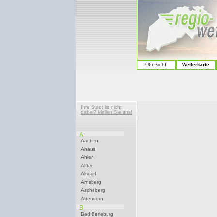
Übersicht
Wetterkarte
Ihre Stadt ist nicht
dabei? Mailen Sie uns!
A
Aachen
Ahaus
Ahlen
Alfter
Alsdorf
Arnsberg
Ascheberg
Attendorn
B
Bad Berleburg