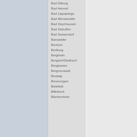
Bad Driburg
Bad Honnef
Bad Lippspringe
Bad Münstereifel
Bad Oeynhausen
Bad Salzuflen
Bad Sassendorf
Baesweiler
Beckum
Bedburg
Bergheim
BergischGladbach
Bergkamen
Bergneustadt
Bestwig
Beverungen
Bielefeld
Billerbeck
Blankenheim
Blomberg
Bocholt
Bochum
Bonn
Borgentreich
Borken
Bornheim