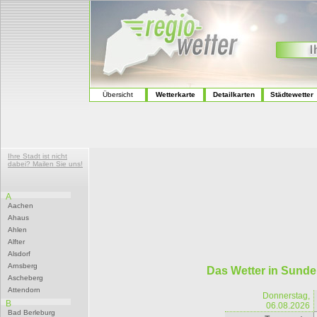
Übersicht
Wetterkarte
Detailkarten
Städtewetter
Ihre Stadt ist nicht
dabei? Mailen Sie uns!
A
Aachen
Ahaus
Ahlen
Alfter
Alsdorf
Arnsberg
Das Wetter in Sunde
Ascheberg
Attendorn
Donnerstag,
B
06.08.2026
Bad Berleburg