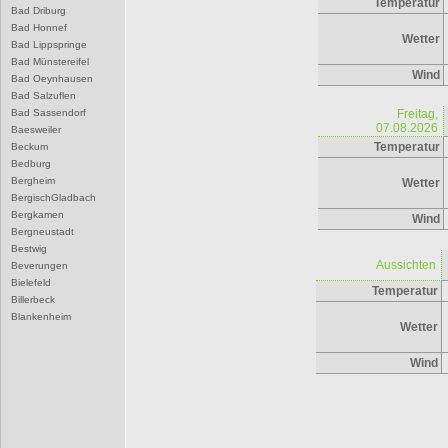
Temperatur
Bad Driburg
Bad Honnef
Wetter
Bad Lippspringe
Bad Münstereifel
Wind
Bad Oeynhausen
Bad Salzuflen
Bad Sassendorf
Freitag,
07.08.2026
Baesweiler
Temperatur
Beckum
Bedburg
Bergheim
Wetter
BergischGladbach
Bergkamen
Wind
Bergneustadt
Bestwig
Aussichten
Beverungen
Bielefeld
Temperatur
Billerbeck
Blankenheim
Wetter
Blomberg
Bocholt
Wind
Bochum
Bonn
Borgentreich
Borken
Bornheim