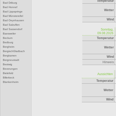
Temperatur
Bad Driburg
Bad Honnef
Wetter
Bad Lippspringe
Bad Münstereifel
Wind
Bad Oeynhausen
Bad Salzuflen
Bad Sassendorf
Sonntag,
09.08.2026
Baesweiler
Temperatur
Beckum
Bedburg
Bergheim
Wetter
BergischGladbach
Bergkamen
Wind
Bergneustadt
Hinweis
Bestwig
Beverungen
Bielefeld
Aussichten
Billerbeck
Temperatur
Blankenheim
Blomberg
Wetter
Bocholt
Bochum
Wind
Bonn
Borgentreich
Borken
Bornheim