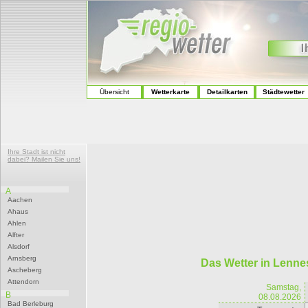
Übersicht
Wetterkarte
Detailkarten
Städtewetter
Ihre Stadt ist nicht
dabei? Mailen Sie uns!
A
Aachen
Ahaus
Ahlen
Alfter
Alsdorf
Arnsberg
Das Wetter in Lenne
Ascheberg
Attendorn
Samstag,
B
08.08.2026
Bad Berleburg