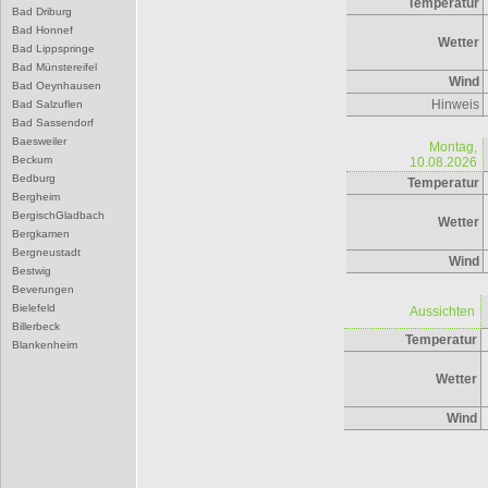
Temperatur
Bad Driburg
Bad Honnef
Wetter
Bad Lippspringe
Bad Münstereifel
Wind
Bad Oeynhausen
Hinweis
Bad Salzuflen
Bad Sassendorf
Baesweiler
Montag,
Beckum
10.08.2026
Bedburg
Temperatur
Bergheim
BergischGladbach
Wetter
Bergkamen
Bergneustadt
Wind
Bestwig
Beverungen
Bielefeld
Aussichten
Billerbeck
Temperatur
Blankenheim
Blomberg
Wetter
Bocholt
Bochum
Wind
Bonn
Borgentreich
Borken
Bornheim