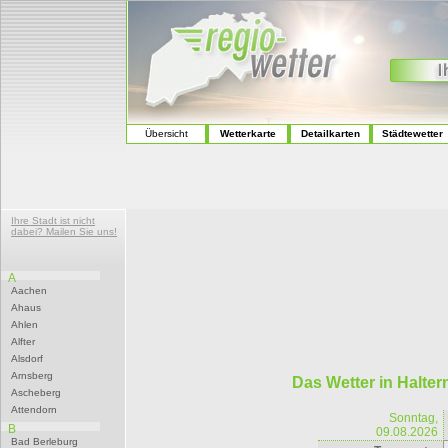
Übersicht
Wetterkarte
Detailkarten
Städtewetter
Ihre Stadt ist nicht
dabei? Mailen Sie uns!
A
Aachen
Ahaus
Ahlen
Alfter
Alsdorf
Arnsberg
Das Wetter in Halter
Ascheberg
Attendorn
Sonntag,
B
09.08.2026
Bad Berleburg