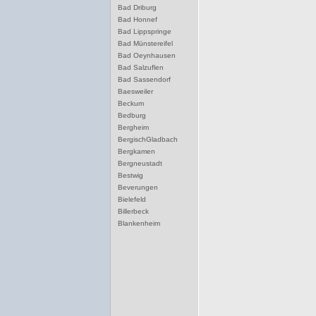
Bad Driburg
Bad Honnef
Bad Lippspringe
Bad Münstereifel
Bad Oeynhausen
Bad Salzuflen
Bad Sassendorf
Baesweiler
Beckum
Bedburg
Bergheim
BergischGladbach
Bergkamen
Bergneustadt
Bestwig
Beverungen
Bielefeld
Billerbeck
Blankenheim
Blomberg
Bocholt
Bochum
Bonn
Borgentreich
Borken
Bornheim