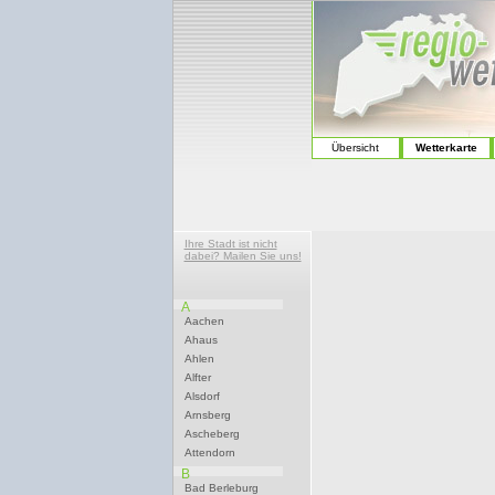
Übersicht
Wetterkarte
Ihre Stadt ist nicht
dabei? Mailen Sie uns!
A
Aachen
Ahaus
Ahlen
Alfter
Alsdorf
Arnsberg
Ascheberg
Attendorn
B
Bad Berleburg