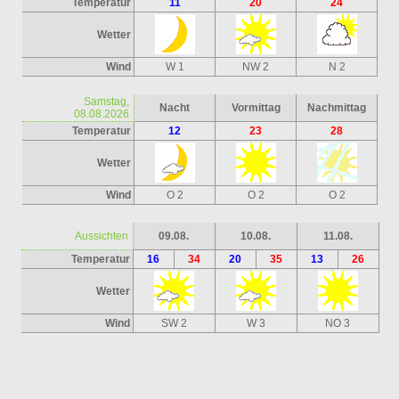
Temperatur
11
20
24
Wetter
Wind
W 1
NW 2
N 2
Samstag,
Nacht
Vormittag
Nachmittag
08.08.2026
Temperatur
12
23
28
Wetter
Wind
O 2
O 2
O 2
Aussichten
09.08.
10.08.
11.08.
Temperatur
16
34
20
35
13
26
Wetter
Wind
SW 2
W 3
NO 3