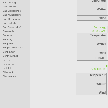
Temperatur
Bad Driburg
Bad Honnef
Wetter
Bad Lippspringe
Bad Münstereifel
Wind
Bad Oeynhausen
Bad Salzuflen
Bad Sassendorf
Samstag,
08.08.2026
Baesweiler
Temperatur
Beckum
Bedburg
Bergheim
Wetter
BergischGladbach
Bergkamen
Wind
Bergneustadt
Hinweis
Bestwig
Beverungen
Bielefeld
Aussichten
Billerbeck
Temperatur
Blankenheim
Blomberg
Wetter
Bocholt
Bochum
Wind
Bonn
Borgentreich
Borken
Bornheim