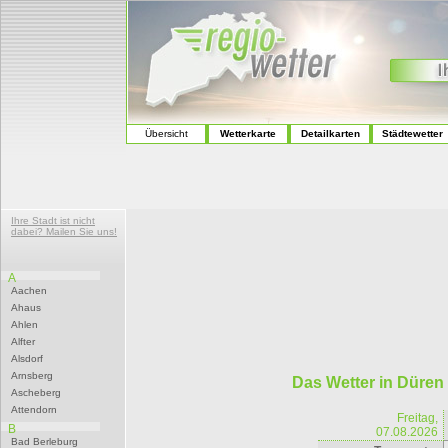
Übersicht
Wetterkarte
Detailkarten
Städtewetter
Ihre Stadt ist nicht
dabei? Mailen Sie uns!
A
Aachen
Ahaus
Ahlen
Alfter
Alsdorf
Arnsberg
Das Wetter in Düren
Ascheberg
Attendorn
Freitag,
B
07.08.2026
Bad Berleburg