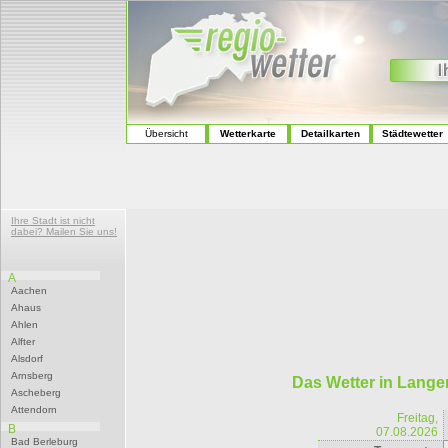
Übersicht
Wetterkarte
Detailkarten
Städtewetter
Ihre Stadt ist nicht
dabei? Mailen Sie uns!
A
Aachen
Ahaus
Ahlen
Alfter
Alsdorf
Arnsberg
Das Wetter in Lange
Ascheberg
Attendorn
Freitag,
B
07.08.2026
Bad Berleburg