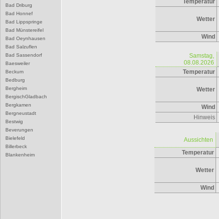
Temperatur
Bad Driburg
Bad Honnef
Wetter
Bad Lippspringe
Bad Münstereifel
Wind
Bad Oeynhausen
Bad Salzuflen
Bad Sassendorf
Samstag,
08.08.2026
Baesweiler
Temperatur
Beckum
Bedburg
Bergheim
Wetter
BergischGladbach
Bergkamen
Wind
Bergneustadt
Hinweis
Bestwig
Beverungen
Bielefeld
Aussichten
Billerbeck
Temperatur
Blankenheim
Blomberg
Wetter
Bocholt
Bochum
Wind
Bonn
Borgentreich
Borken
Bornheim