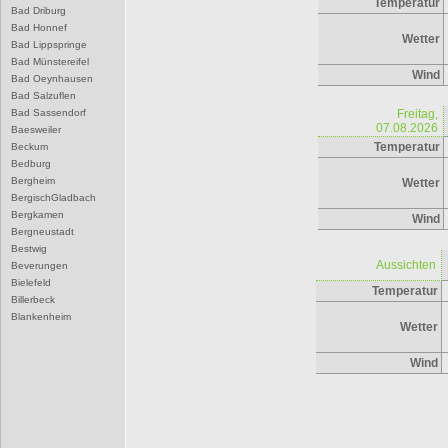
Temperatur
Bad Driburg
Bad Honnef
Wetter
Bad Lippspringe
Bad Münstereifel
Wind
Bad Oeynhausen
Bad Salzuflen
Bad Sassendorf
Freitag,
07.08.2026
Baesweiler
Temperatur
Beckum
Bedburg
Bergheim
Wetter
BergischGladbach
Bergkamen
Wind
Bergneustadt
Bestwig
Aussichten
Beverungen
Bielefeld
Temperatur
Billerbeck
Blankenheim
Wetter
Blomberg
Bocholt
Wind
Bochum
Bonn
Borgentreich
Borken
Bornheim