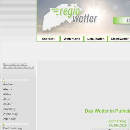
Übersicht
Wetterkarte
Detailkarten
Städtewetter
Ihre Stadt ist nicht
dabei? Mailen Sie uns!
A
Aachen
Ahaus
Ahlen
Alfter
Alsdorf
Arnsberg
Das Wetter in Pulhe
Ascheberg
Attendorn
Donnerstag,
B
06.08.2026
Bad Berleburg