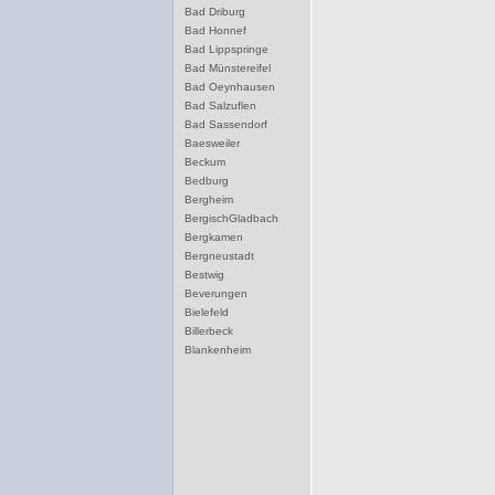
Bad Driburg
Bad Honnef
Bad Lippspringe
Bad Münstereifel
Bad Oeynhausen
Bad Salzuflen
Bad Sassendorf
Baesweiler
Beckum
Bedburg
Bergheim
BergischGladbach
Bergkamen
Bergneustadt
Bestwig
Beverungen
Bielefeld
Billerbeck
Blankenheim
Blomberg
Bocholt
Bochum
Bonn
Borgentreich
Borken
Bornheim