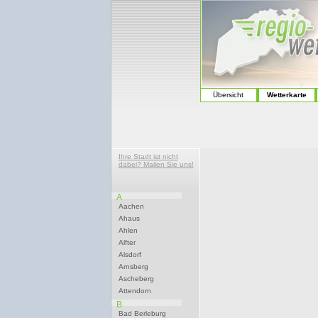
Übersicht
Wetterkarte
Ihre Stadt ist nicht
dabei? Mailen Sie uns!
A
Aachen
Ahaus
Ahlen
Alfter
Alsdorf
Arnsberg
Ascheberg
Attendorn
B
Bad Berleburg