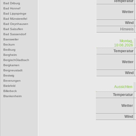
Temperatur
Bad Driburg
Bad Honnef
Wetter
Bad Lippspringe
Bad Münstereifel
Wind
Bad Oeynhausen
Hinweis
Bad Salzuflen
Bad Sassendorf
Baesweiler
Montag,
Beckum
10.08.2026
Bedburg
Temperatur
Bergheim
BergischGladbach
Wetter
Bergkamen
Bergneustadt
Wind
Bestwig
Beverungen
Bielefeld
Aussichten
Billerbeck
Temperatur
Blankenheim
Blomberg
Wetter
Bocholt
Bochum
Wind
Bonn
Borgentreich
Borken
Bornheim