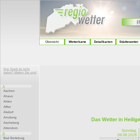
Übersicht
Wetterkarte
Detailkarten
Städtewetter
Ihre Stadt ist nicht
dabei? Mailen Sie uns!
A
Aachen
Ahaus
Ahlen
Alfter
Alsdorf
Arnsberg
Das Wetter in Heili
Ascheberg
Attendorn
Sonntag,
B
09.08.2026
Bad Berleburg