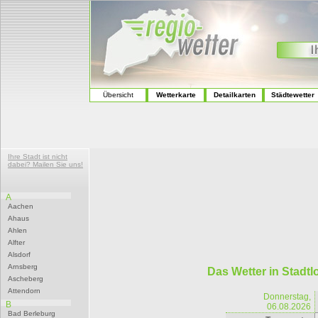
Übersicht
Wetterkarte
Detailkarten
Städtewetter
Ihre Stadt ist nicht
dabei? Mailen Sie uns!
A
Aachen
Ahaus
Ahlen
Alfter
Alsdorf
Arnsberg
Das Wetter in Stadtl
Ascheberg
Attendorn
Donnerstag,
B
06.08.2026
Bad Berleburg