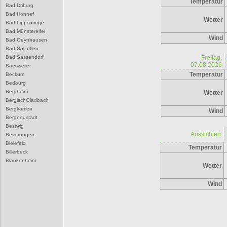
Temperatur
Bad Driburg
Bad Honnef
Wetter
Bad Lippspringe
Bad Münstereifel
Wind
Bad Oeynhausen
Bad Salzuflen
Bad Sassendorf
Freitag,
07.08.2026
Baesweiler
Temperatur
Beckum
Bedburg
Bergheim
Wetter
BergischGladbach
Bergkamen
Wind
Bergneustadt
Bestwig
Aussichten
Beverungen
Bielefeld
Temperatur
Billerbeck
Blankenheim
Wetter
Blomberg
Bocholt
Wind
Bochum
Bonn
Borgentreich
Borken
Bornheim