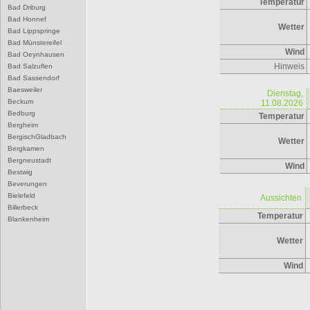
Temperatur
Bad Driburg
Bad Honnef
Wetter
Bad Lippspringe
Bad Münstereifel
Wind
Bad Oeynhausen
Hinweis
Bad Salzuflen
Bad Sassendorf
Baesweiler
Dienstag,
Beckum
11.08.2026
Bedburg
Temperatur
Bergheim
BergischGladbach
Wetter
Bergkamen
Bergneustadt
Wind
Bestwig
Beverungen
Bielefeld
Aussichten
Billerbeck
Temperatur
Blankenheim
Blomberg
Wetter
Bocholt
Bochum
Wind
Bonn
Borgentreich
Borken
Bornheim