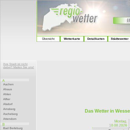
Übersicht
Wetterkarte
Detailkarten
Städtewetter
Ihre Stadt ist nicht
dabei? Mailen Sie uns!
A
Aachen
Ahaus
Ahlen
Alfter
Alsdorf
Arnsberg
Das Wetter in Wesse
Ascheberg
Attendorn
Montag,
B
10.08.2026
Bad Berleburg