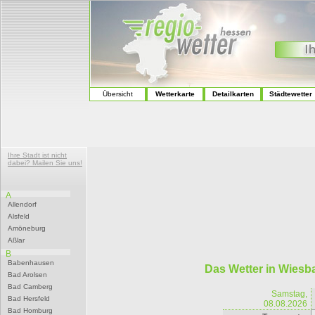
Übersicht
Wetterkarte
Detailkarten
Städtewetter
Ihre Stadt ist nicht
dabei? Mailen Sie uns!
A
Allendorf
Alsfeld
Amöneburg
Aßlar
B
Babenhausen
Das Wetter in Wiesb
Bad Arolsen
Bad Camberg
Samstag,
Bad Hersfeld
08.08.2026
Bad Homburg