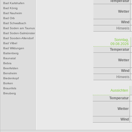
Temperatur
Bad Karlshafen
Bad König
Wetter
Bad Nauheim
Bad Orb
Wind
Bad Schwalbach
Hinweis
Bad Soden am Taunus
Bad Soden-Salmünster
Bad Sooden-Allendorf
Sonntag,
Bad Vilbel
09.08.2026
Bad Wildungen
Temperatur
Battenberg
Baunatal
Wetter
Bebra
Beerfelden
Wind
Bensheim
Hinweis
Biedenkopf
Borken
Braunfels
Aussichten
Breuberg
Temperatur
Bruchköbel
Büdingen
Bürstadt
Wetter
Butzbach
D
Wind
Darmstadt
Dieburg