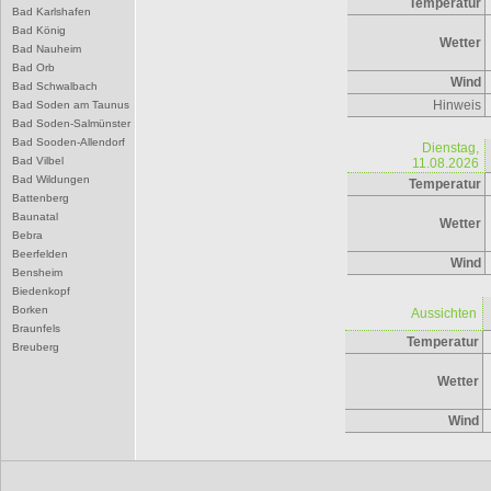
Temperatur
Bad Karlshafen
Bad König
Wetter
Bad Nauheim
Bad Orb
Wind
Bad Schwalbach
Hinweis
Bad Soden am Taunus
Bad Soden-Salmünster
Bad Sooden-Allendorf
Dienstag,
Bad Vilbel
11.08.2026
Bad Wildungen
Temperatur
Battenberg
Baunatal
Wetter
Bebra
Beerfelden
Wind
Bensheim
Biedenkopf
Borken
Aussichten
Braunfels
Temperatur
Breuberg
Bruchköbel
Wetter
Büdingen
Bürstadt
Wind
Butzbach
D
Darmstadt
Dieburg