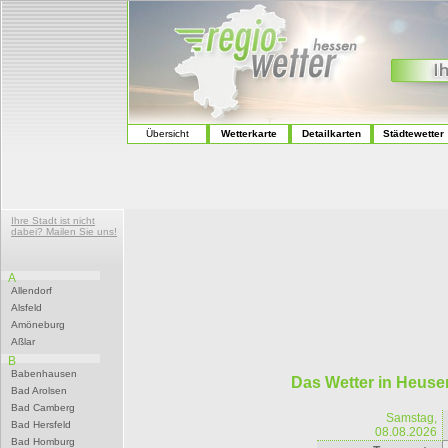
Übersicht
Wetterkarte
Detailkarten
Städtewetter
Ihre Stadt ist nicht
dabei? Mailen Sie uns!
A
Allendorf
Alsfeld
Amöneburg
Aßlar
B
Babenhausen
Das Wetter in Heus
Bad Arolsen
Bad Camberg
Samstag,
Bad Hersfeld
08.08.2026
Bad Homburg