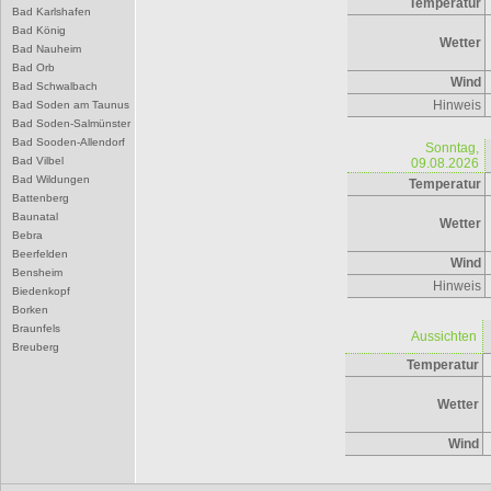
Temperatur
Bad Karlshafen
Bad König
Wetter
Bad Nauheim
Bad Orb
Wind
Bad Schwalbach
Hinweis
Bad Soden am Taunus
Bad Soden-Salmünster
Bad Sooden-Allendorf
Sonntag,
Bad Vilbel
09.08.2026
Bad Wildungen
Temperatur
Battenberg
Baunatal
Wetter
Bebra
Beerfelden
Wind
Bensheim
Hinweis
Biedenkopf
Borken
Braunfels
Aussichten
Breuberg
Temperatur
Bruchköbel
Büdingen
Bürstadt
Wetter
Butzbach
D
Wind
Darmstadt
Dieburg