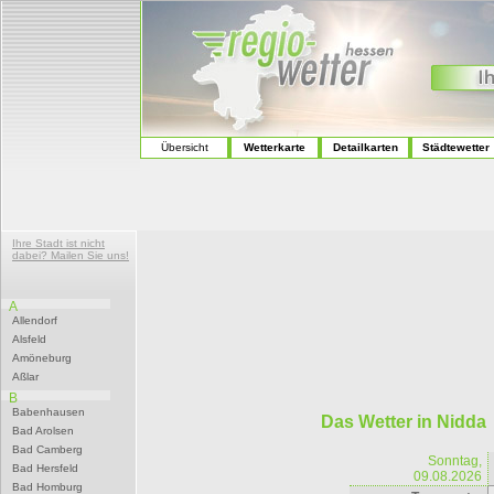
Übersicht
Wetterkarte
Detailkarten
Städtewetter
Ihre Stadt ist nicht
dabei? Mailen Sie uns!
A
Allendorf
Alsfeld
Amöneburg
Aßlar
B
Babenhausen
Das Wetter in Nidda
Bad Arolsen
Bad Camberg
Sonntag,
Bad Hersfeld
09.08.2026
Bad Homburg