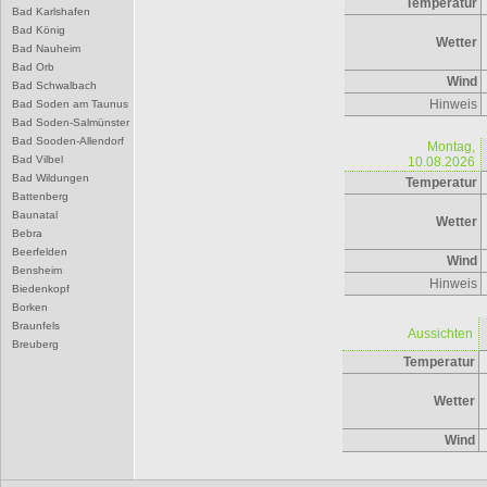
Temperatur
Bad Karlshafen
Bad König
Wetter
Bad Nauheim
Bad Orb
Wind
Bad Schwalbach
Hinweis
Bad Soden am Taunus
Bad Soden-Salmünster
Bad Sooden-Allendorf
Montag,
Bad Vilbel
10.08.2026
Bad Wildungen
Temperatur
Battenberg
Baunatal
Wetter
Bebra
Beerfelden
Wind
Bensheim
Hinweis
Biedenkopf
Borken
Braunfels
Aussichten
Breuberg
Temperatur
Bruchköbel
Büdingen
Bürstadt
Wetter
Butzbach
D
Wind
Darmstadt
Dieburg