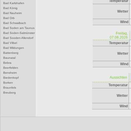
Temperatur
Bad Karlshafen
Bad König
Wetter
Bad Nauheim
Bad Orb
Wind
Bad Schwalbach
Bad Soden am Taunus
Bad Soden-Salmünster
Freitag,
07.08.2026
Bad Sooden-Allendorf
Temperatur
Bad Vilbel
Bad Wildungen
Battenberg
Wetter
Baunatal
Bebra
Wind
Beerfelden
Bensheim
Aussichten
Biedenkopf
Borken
Temperatur
Braunfels
Breuberg
Wetter
Bruchköbel
Büdingen
Wind
Bürstadt
Butzbach
D
Darmstadt
Dieburg