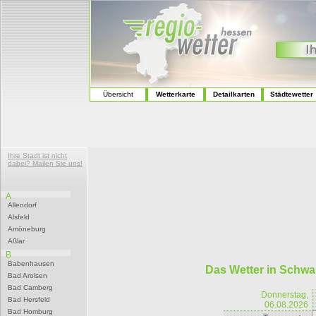
Übersicht
Wetterkarte
Detailkarten
Städtewetter
Ihre Stadt ist nicht
dabei? Mailen Sie uns!
A
Allendorf
Alsfeld
Amöneburg
Aßlar
B
Babenhausen
Das Wetter in Schw
Bad Arolsen
Bad Camberg
Donnerstag,
Bad Hersfeld
06.08.2026
Bad Homburg