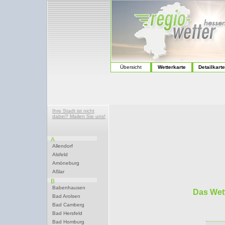
Übersicht
Wetterkarte
Detailkart
Ihre Stadt ist nicht
dabei? Mailen Sie uns!
A
Allendorf
Alsfeld
Amöneburg
Aßlar
B
Babenhausen
Das Wett
Bad Arolsen
Bad Camberg
Bad Hersfeld
Bad Homburg