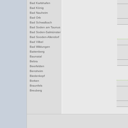
Bad Karlshafen
Bad König
Bad Nauheim
Bad Orb
Bad Schwalbach
Bad Soden am Taunus
Bad Soden-Salmünster
Bad Sooden-Allendorf
Bad Vilbel
Bad Wildungen
Battenberg
Baunatal
Bebra
Beerfelden
Bensheim
Biedenkopf
Borken
Braunfels
Breuberg
Bruchköbel
Büdingen
Bürstadt
Butzbach
D
Darmstadt
Dieburg