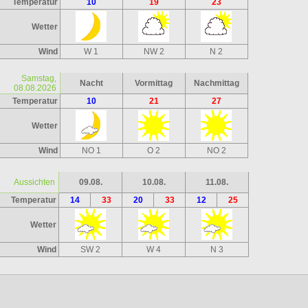
Temperatur
10
19
23
Wetter
Wind
W 1
NW 2
N 2
Samstag,
Nacht
Vormittag
Nachmittag
08.08.2026
Temperatur
10
21
27
Wetter
Wind
NO 1
O 2
NO 2
Aussichten
09.08.
10.08.
11.08.
Temperatur
14
33
20
33
12
25
Wetter
Wind
SW 2
W 4
N 3