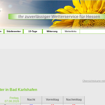
en
Städtewetter
15-Tage
Witterung
Wetterlinks
Übersichtskarte mi
er in Bad Karlshafen
Freitag,
Nacht
Vormittag
Nachmittag
07.08.2026