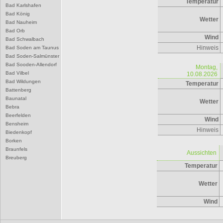
Temperatur
Bad Karlshafen
Bad König
Wetter
Bad Nauheim
Bad Orb
Wind
Bad Schwalbach
Hinweis
Bad Soden am Taunus
Bad Soden-Salmünster
Bad Sooden-Allendorf
Montag,
Bad Vilbel
10.08.2026
Bad Wildungen
Temperatur
Battenberg
Baunatal
Wetter
Bebra
Beerfelden
Wind
Bensheim
Hinweis
Biedenkopf
Borken
Braunfels
Aussichten
Breuberg
Temperatur
Bruchköbel
Büdingen
Bürstadt
Wetter
Butzbach
D
Wind
Darmstadt
Dieburg