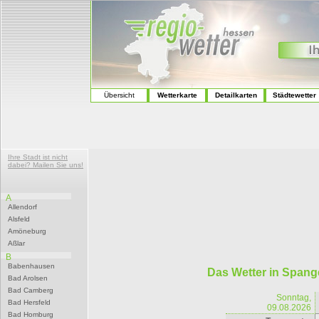
Übersicht
Wetterkarte
Detailkarten
Städtewetter
Ihre Stadt ist nicht
dabei? Mailen Sie uns!
A
Allendorf
Alsfeld
Amöneburg
Aßlar
B
Babenhausen
Das Wetter in Span
Bad Arolsen
Bad Camberg
Sonntag,
Bad Hersfeld
09.08.2026
Bad Homburg