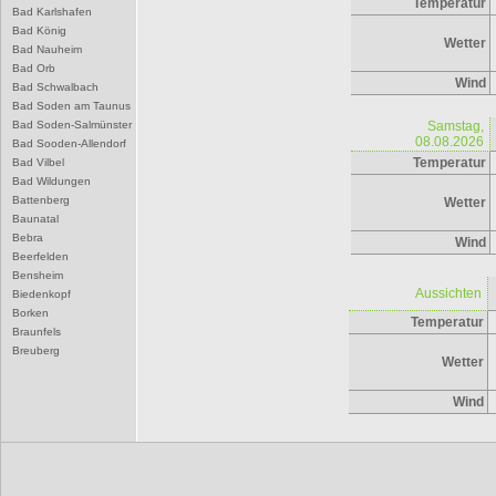
Temperatur
Bad Karlshafen
Bad König
Wetter
Bad Nauheim
Bad Orb
Wind
Bad Schwalbach
Bad Soden am Taunus
Bad Soden-Salmünster
Samstag,
08.08.2026
Bad Sooden-Allendorf
Temperatur
Bad Vilbel
Bad Wildungen
Battenberg
Wetter
Baunatal
Bebra
Wind
Beerfelden
Bensheim
Aussichten
Biedenkopf
Borken
Temperatur
Braunfels
Breuberg
Wetter
Bruchköbel
Büdingen
Wind
Bürstadt
Butzbach
D
Darmstadt
Dieburg