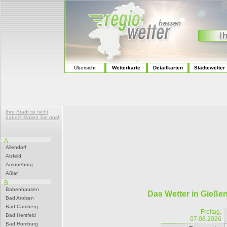
Übersicht
Wetterkarte
Detailkarten
Städtewetter
Ihre Stadt ist nicht
dabei? Mailen Sie uns!
A
Allendorf
Alsfeld
Amöneburg
Aßlar
B
Babenhausen
Das Wetter in Gieße
Bad Arolsen
Bad Camberg
Freitag,
Bad Hersfeld
07.08.2026
Bad Homburg