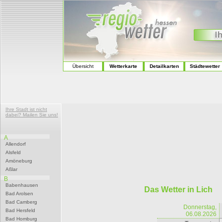
Übersicht
Wetterkarte
Detailkarten
Städtewetter
Ihre Stadt ist nicht
dabei? Mailen Sie uns!
A
Allendorf
Alsfeld
Amöneburg
Aßlar
B
Babenhausen
Das Wetter in Lich
Bad Arolsen
Bad Camberg
Donnerstag,
Bad Hersfeld
06.08.2026
Bad Homburg