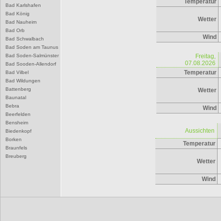
Temperatur
Bad Karlshafen
Bad König
Wetter
Bad Nauheim
Bad Orb
Wind
Bad Schwalbach
Bad Soden am Taunus
Bad Soden-Salmünster
Freitag,
07.08.2026
Bad Sooden-Allendorf
Temperatur
Bad Vilbel
Bad Wildungen
Battenberg
Wetter
Baunatal
Bebra
Wind
Beerfelden
Bensheim
Aussichten
Biedenkopf
Borken
Temperatur
Braunfels
Breuberg
Wetter
Bruchköbel
Büdingen
Wind
Bürstadt
Butzbach
D
Darmstadt
Dieburg