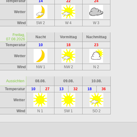
Temperatur
14
22
24
Wetter
Wind
SW 2
W 4
W 3
Freitag,
Nacht
Vormittag
Nachmittag
07.08.2026
Temperatur
10
18
23
Wetter
Wind
NW 1
NW 2
N 2
Aussichten
08.08.
09.08.
10.08.
Temperatur
10
27
13
32
18
36
Wetter
Wind
N 1
SW 1
SO 2