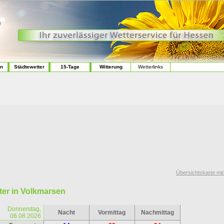
en
Städtewetter
15-Tage
Witterung
Wetterlinks
Übersichtskarte mi
ter in Volkmarsen
Donnerstag,
Nacht
Vormittag
Nachmittag
06.08.2026