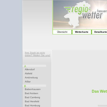
Übersicht
Wetterkarte
Detailkart
Ihre Stadt ist nicht
dabei? Mailen Sie uns!
A
Allendorf
Alsfeld
Amöneburg
Aßlar
B
Babenhausen
Das Wet
Bad Arolsen
Bad Camberg
Bad Hersfeld
Bad Homburg