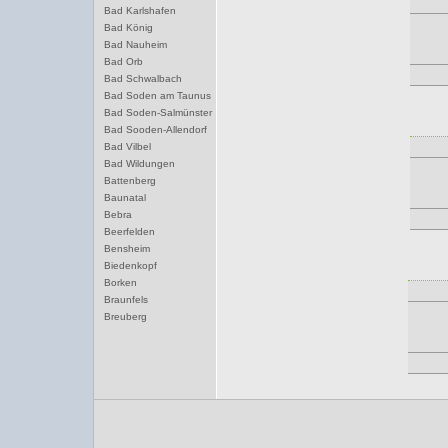
Bad Karlshafen
Bad König
Bad Nauheim
Bad Orb
Bad Schwalbach
Bad Soden am Taunus
Bad Soden-Salmünster
Bad Sooden-Allendorf
Bad Vilbel
Bad Wildungen
Battenberg
Baunatal
Bebra
Beerfelden
Bensheim
Biedenkopf
Borken
Braunfels
Breuberg
Bruchköbel
Büdingen
Bürstadt
Butzbach
D
Darmstadt
Dieburg