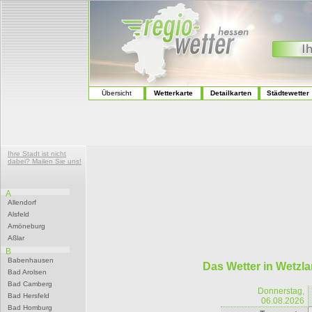
Übersicht
Wetterkarte
Detailkarten
Städtewetter
Ihre Stadt ist nicht
dabei? Mailen Sie uns!
A
Allendorf
Alsfeld
Amöneburg
Aßlar
B
Babenhausen
Das Wetter in Wetzla
Bad Arolsen
Bad Camberg
Donnerstag,
Bad Hersfeld
06.08.2026
Bad Homburg