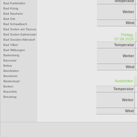
Temperatur
Bad Karlshafen
Bad König
Wetter
Bad Nauheim
Bad Orb
Wind
Bad Schwalbach
Bad Soden am Taunus
Bad Soden-Salmünster
Freitag,
07.08.2026
Bad Sooden-Allendorf
Temperatur
Bad Vilbel
Bad Wildungen
Battenberg
Wetter
Baunatal
Bebra
Wind
Beerfelden
Bensheim
Aussichten
Biedenkopf
Borken
Temperatur
Braunfels
Breuberg
Wetter
Bruchköbel
Büdingen
Wind
Bürstadt
Butzbach
D
Darmstadt
Dieburg