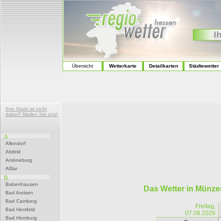
Übersicht
Wetterkarte
Detailkarten
Städtewetter
Ihre Stadt ist nicht
dabei? Mailen Sie uns!
A
Allendorf
Alsfeld
Amöneburg
Aßlar
B
Babenhausen
Das Wetter in Münz
Bad Arolsen
Bad Camberg
Freitag,
Bad Hersfeld
07.08.2026
Bad Homburg