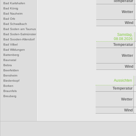
Temperatur
Bad Karlshafen
Bad König
Wetter
Bad Nauheim
Bad Orb
Wind
Bad Schwalbach
Bad Soden am Taunus
Bad Soden-Salmünster
Samstag,
08.08.2026
Bad Sooden-Allendorf
Temperatur
Bad Vilbel
Bad Wildungen
Battenberg
Wetter
Baunatal
Bebra
Wind
Beerfelden
Bensheim
Aussichten
Biedenkopf
Borken
Temperatur
Braunfels
Breuberg
Wetter
Bruchköbel
Büdingen
Wind
Bürstadt
Butzbach
D
Darmstadt
Dieburg