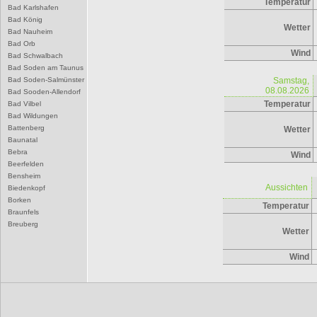
Temperatur
Bad Karlshafen
Bad König
Wetter
Bad Nauheim
Bad Orb
Wind
Bad Schwalbach
Bad Soden am Taunus
Bad Soden-Salmünster
Samstag,
08.08.2026
Bad Sooden-Allendorf
Temperatur
Bad Vilbel
Bad Wildungen
Battenberg
Wetter
Baunatal
Bebra
Wind
Beerfelden
Bensheim
Aussichten
Biedenkopf
Borken
Temperatur
Braunfels
Breuberg
Wetter
Bruchköbel
Büdingen
Wind
Bürstadt
Butzbach
D
Darmstadt
Dieburg