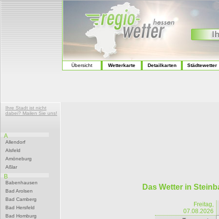
Übersicht
Wetterkarte
Detailkarten
Städtewetter
Ihre Stadt ist nicht
dabei? Mailen Sie uns!
A
Allendorf
Alsfeld
Amöneburg
Aßlar
B
Babenhausen
Das Wetter in Stein
Bad Arolsen
Bad Camberg
Freitag,
Bad Hersfeld
07.08.2026
Bad Homburg