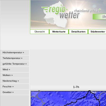
Übersicht
Wetterkarte
Detailkarten
Städtewetter
Höchsttemperatur »
Tiefsttemperatur »
gefühlte Temperatur »
Wind »
Wolken »
Niederschlag »
Feuchte »
1-7h
Gewitter »