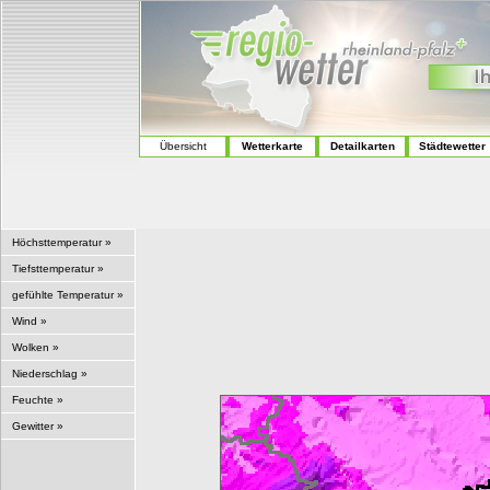
Übersicht
Wetterkarte
Detailkarten
Städtewetter
Höchsttemperatur »
Tiefsttemperatur »
gefühlte Temperatur »
Wind »
Wolken »
Niederschlag »
Feuchte »
Gewitter »