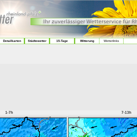
Detailkarten
Städtewetter
15-Tage
Witterung
Wetterlinks
1-7h
7-13h