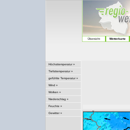
Übersicht
Wetterkarte
Höchsttemperatur »
Tiefsttemperatur »
gefühlte Temperatur »
Wind »
Wolken »
Niederschlag »
Feuchte »
Gewitter »