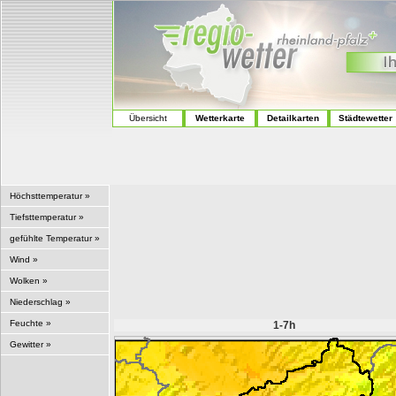
Übersicht
Wetterkarte
Detailkarten
Städtewetter
Höchsttemperatur »
Tiefsttemperatur »
gefühlte Temperatur »
Wind »
Wolken »
Niederschlag »
Feuchte »
1-7h
Gewitter »